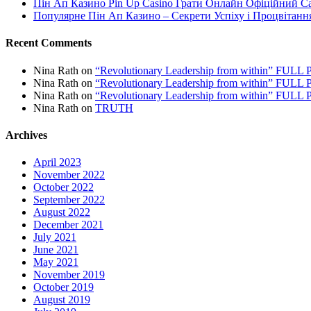
Пін Ап Казино Pin Up Casino Грати Онлайн Офіційний С
Популярне Пін Ап Казино – Секрети Успіху і Процвітанн
Recent Comments
Nina Rath
on
“Revolutionary Leadership from within” FU
Nina Rath
on
“Revolutionary Leadership from within” FU
Nina Rath
on
“Revolutionary Leadership from within” FU
Nina Rath
on
TRUTH
Archives
April 2023
November 2022
October 2022
September 2022
August 2022
December 2021
July 2021
June 2021
May 2021
November 2019
October 2019
August 2019