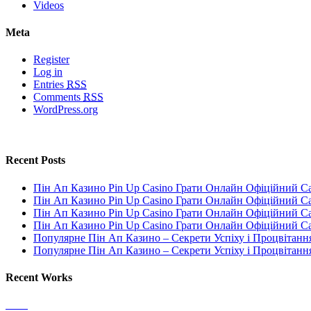
Videos
Meta
Register
Log in
Entries
RSS
Comments
RSS
WordPress.org
Recent Posts
Пін Ап Казино Pin Up Casino Грати Онлайн Офіційний С
Пін Ап Казино Pin Up Casino Грати Онлайн Офіційний С
Пін Ап Казино Pin Up Casino Грати Онлайн Офіційний С
Пін Ап Казино Pin Up Casino Грати Онлайн Офіційний С
Популярне Пін Ап Казино – Секрети Успіху і Процвітанн
Популярне Пін Ап Казино – Секрети Успіху і Процвітанн
Recent Works