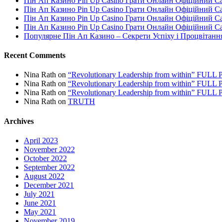
Пін Ап Казино Pin Up Casino Грати Онлайн Офіційний С
Пін Ап Казино Pin Up Casino Грати Онлайн Офіційний С
Пін Ап Казино Pin Up Casino Грати Онлайн Офіційний С
Пін Ап Казино Pin Up Casino Грати Онлайн Офіційний С
Популярне Пін Ап Казино – Секрети Успіху і Процвітанн
Recent Comments
Nina Rath
on
“Revolutionary Leadership from within” FU
Nina Rath
on
“Revolutionary Leadership from within” FU
Nina Rath
on
“Revolutionary Leadership from within” FU
Nina Rath
on
TRUTH
Archives
April 2023
November 2022
October 2022
September 2022
August 2022
December 2021
July 2021
June 2021
May 2021
November 2019