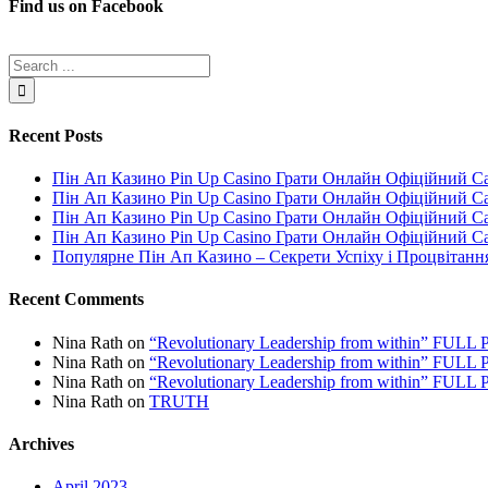
Find us on Facebook
Recent Posts
Пін Ап Казино Pin Up Casino Грати Онлайн Офіційний С
Пін Ап Казино Pin Up Casino Грати Онлайн Офіційний С
Пін Ап Казино Pin Up Casino Грати Онлайн Офіційний С
Пін Ап Казино Pin Up Casino Грати Онлайн Офіційний С
Популярне Пін Ап Казино – Секрети Успіху і Процвітанн
Recent Comments
Nina Rath
on
“Revolutionary Leadership from within” FU
Nina Rath
on
“Revolutionary Leadership from within” FU
Nina Rath
on
“Revolutionary Leadership from within” FU
Nina Rath
on
TRUTH
Archives
April 2023