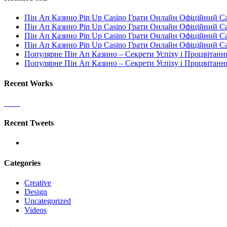
Пін Ап Казино Pin Up Casino Грати Онлайн Офіційний С
Пін Ап Казино Pin Up Casino Грати Онлайн Офіційний С
Пін Ап Казино Pin Up Casino Грати Онлайн Офіційний С
Пін Ап Казино Pin Up Casino Грати Онлайн Офіційний С
Популярне Пін Ап Казино – Секрети Успіху і Процвітанн
Популярне Пін Ап Казино – Секрети Успіху і Процвітанн
Recent Works
Recent Tweets
Categories
Creative
Design
Uncategorized
Videos