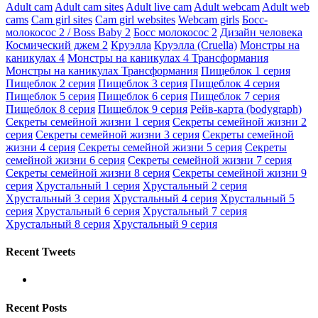
Adult cam
Adult cam sites
Adult live cam
Adult webcam
Adult web
cams
Cam girl sites
Cam girl websites
Webcam girls
Босс-
молокосос 2 / Boss Baby 2
Босс молокосос 2
Дизайн человека
Космический джем 2
Круэлла
Круэлла (Cruella)
Монстры на
каникулах 4
Монстры на каникулах 4 Трансформания
Монстры на каникулах Трансформания
Пищеблок 1 серия
Пищеблок 2 серия
Пищеблок 3 серия
Пищеблок 4 серия
Пищеблок 5 серия
Пищеблок 6 серия
Пищеблок 7 серия
Пищеблок 8 серия
Пищеблок 9 серия
Рейв-карта (bodygraph)
Секреты семейной жизни 1 серия
Секреты семейной жизни 2
серия
Секреты семейной жизни 3 серия
Секреты семейной
жизни 4 серия
Секреты семейной жизни 5 серия
Секреты
семейной жизни 6 серия
Секреты семейной жизни 7 серия
Секреты семейной жизни 8 серия
Секреты семейной жизни 9
серия
Хрустальный 1 серия
Хрустальный 2 серия
Хрустальный 3 серия
Хрустальный 4 серия
Хрустальный 5
серия
Хрустальный 6 серия
Хрустальный 7 серия
Хрустальный 8 серия
Хрустальный 9 серия
Recent Tweets
Recent Posts