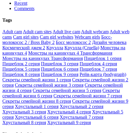
Recent
Comments
Tags
Adult cam
Adult cam sites
Adult live cam
Adult webcam
Adult web
cams
Cam girl sites
Cam girl websites
Webcam girls
Босс-
молокосос 2 / Boss Baby 2
Босс молокосос 2
Дизайн человека
Космический джем 2
Круэлла
Круэлла (Cruella)
Монстры на
каникулах 4
Монстры на каникулах 4 Трансформания
Монстры на каникулах Трансформания
Пищеблок 1 серия
Пищеблок 2 серия
Пищеблок 3 серия
Пищеблок 4 серия
Пищеблок 5 серия
Пищеблок 6 серия
Пищеблок 7 серия
Пищеблок 8 серия
Пищеблок 9 серия
Рейв-карта (bodygraph)
Секреты семейной жизни 1 серия
Секреты семейной жизни 2
серия
Секреты семейной жизни 3 серия
Секреты семейной
жизни 4 серия
Секреты семейной жизни 5 серия
Секреты
семейной жизни 6 серия
Секреты семейной жизни 7 серия
Секреты семейной жизни 8 серия
Секреты семейной жизни 9
серия
Хрустальный 1 серия
Хрустальный 2 серия
Хрустальный 3 серия
Хрустальный 4 серия
Хрустальный 5
серия
Хрустальный 6 серия
Хрустальный 7 серия
Хрустальный 8 серия
Хрустальный 9 серия