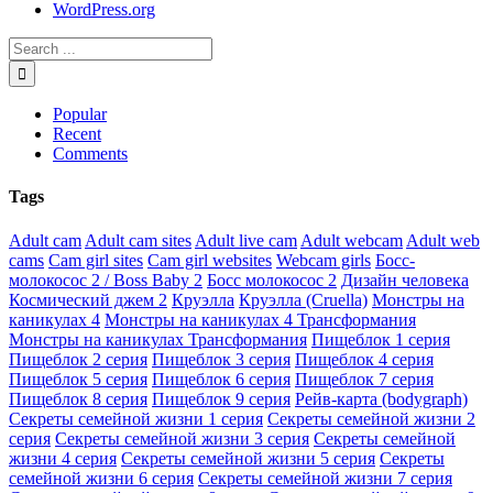
WordPress.org
Popular
Recent
Comments
Tags
Adult cam
Adult cam sites
Adult live cam
Adult webcam
Adult web
cams
Cam girl sites
Cam girl websites
Webcam girls
Босс-
молокосос 2 / Boss Baby 2
Босс молокосос 2
Дизайн человека
Космический джем 2
Круэлла
Круэлла (Cruella)
Монстры на
каникулах 4
Монстры на каникулах 4 Трансформания
Монстры на каникулах Трансформания
Пищеблок 1 серия
Пищеблок 2 серия
Пищеблок 3 серия
Пищеблок 4 серия
Пищеблок 5 серия
Пищеблок 6 серия
Пищеблок 7 серия
Пищеблок 8 серия
Пищеблок 9 серия
Рейв-карта (bodygraph)
Секреты семейной жизни 1 серия
Секреты семейной жизни 2
серия
Секреты семейной жизни 3 серия
Секреты семейной
жизни 4 серия
Секреты семейной жизни 5 серия
Секреты
семейной жизни 6 серия
Секреты семейной жизни 7 серия