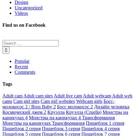
Design
Uncategorized
Videos
Find us on Facebook
Popular
Recent
Comments
Tags
Adult cam
Adult cam sites
Adult live cam
Adult webcam
Adult web
cams
Cam girl sites
Cam girl websites
Webcam girls
Босс-
молокосос 2 / Boss Baby 2
Босс молокосос 2
Дизайн человека
Космический джем 2
Круэлла
Круэлла (Cruella)
Монстры на
каникулах 4
Монстры на каникулах 4 Трансформания
Монстры на каникулах Трансформания
Пищеблок 1 серия
Пищеблок 2 серия
Пищеблок 3 серия
Пищеблок 4 серия
Пищеблок 5 серия
Пищеблок 6 серия
Пищеблок 7 серия