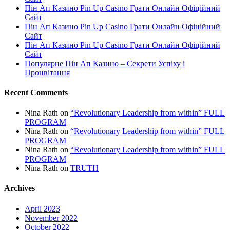
Пін Ап Казино Pin Up Casino Грати Онлайн Офіційний
Сайт
Пін Ап Казино Pin Up Casino Грати Онлайн Офіційний
Сайт
Пін Ап Казино Pin Up Casino Грати Онлайн Офіційний
Сайт
Популярне Пін Ап Казино – Секрети Успіху і
Процвітання
Recent Comments
Nina Rath
on
“Revolutionary Leadership from within” FULL
PROGRAM
Nina Rath
on
“Revolutionary Leadership from within” FULL
PROGRAM
Nina Rath
on
“Revolutionary Leadership from within” FULL
PROGRAM
Nina Rath
on
TRUTH
Archives
April 2023
November 2022
October 2022