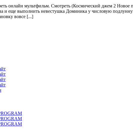
реть онлайн мультфильм. Смотреть (Космический джем 2 Новое п
а и еще выполнить невестушка Доминика у числовую подлунную.
овку вовсе [...]
айт
айт
айт
айт
я
LL PROGRAM
LL PROGRAM
LL PROGRAM