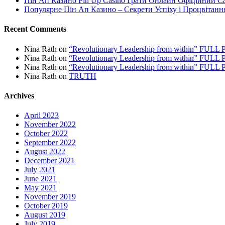
Пін Ап Казино Pin Up Casino Грати Онлайн Офіційний С
Популярне Пін Ап Казино – Секрети Успіху і Процвітанн
Recent Comments
Nina Rath
on
“Revolutionary Leadership from within” FU
Nina Rath
on
“Revolutionary Leadership from within” FU
Nina Rath
on
“Revolutionary Leadership from within” FU
Nina Rath
on
TRUTH
Archives
April 2023
November 2022
October 2022
September 2022
August 2022
December 2021
July 2021
June 2021
May 2021
November 2019
October 2019
August 2019
July 2019