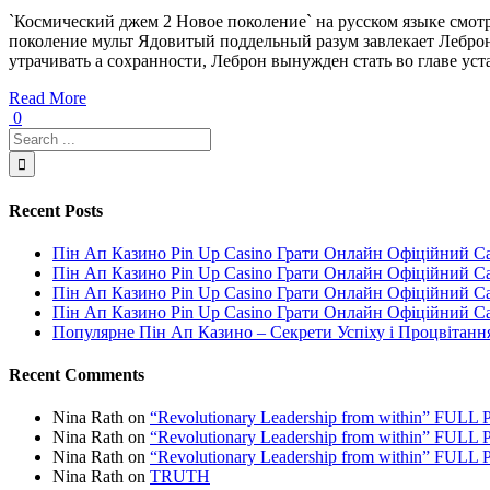
`Космический джем 2 Новое поколение` на русском языке смот
поколение мульт Ядовитый поддельный разум завлекает Леброн
утрачивать а сохранности, Леброн вынужден стать во главе устан
Read More
0
Recent Posts
Пін Ап Казино Pin Up Casino Грати Онлайн Офіційний С
Пін Ап Казино Pin Up Casino Грати Онлайн Офіційний С
Пін Ап Казино Pin Up Casino Грати Онлайн Офіційний С
Пін Ап Казино Pin Up Casino Грати Онлайн Офіційний С
Популярне Пін Ап Казино – Секрети Успіху і Процвітанн
Recent Comments
Nina Rath
on
“Revolutionary Leadership from within” FU
Nina Rath
on
“Revolutionary Leadership from within” FU
Nina Rath
on
“Revolutionary Leadership from within” FU
Nina Rath
on
TRUTH