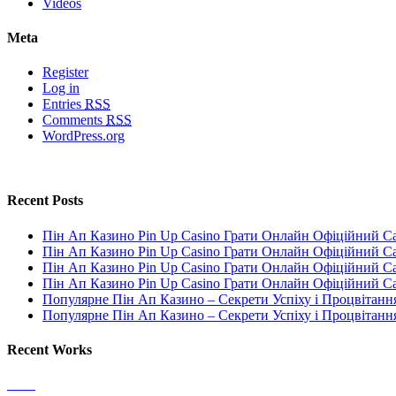
Videos
Meta
Register
Log in
Entries
RSS
Comments
RSS
WordPress.org
Recent Posts
Пін Ап Казино Pin Up Casino Грати Онлайн Офіційний С
Пін Ап Казино Pin Up Casino Грати Онлайн Офіційний С
Пін Ап Казино Pin Up Casino Грати Онлайн Офіційний С
Пін Ап Казино Pin Up Casino Грати Онлайн Офіційний С
Популярне Пін Ап Казино – Секрети Успіху і Процвітанн
Популярне Пін Ап Казино – Секрети Успіху і Процвітанн
Recent Works