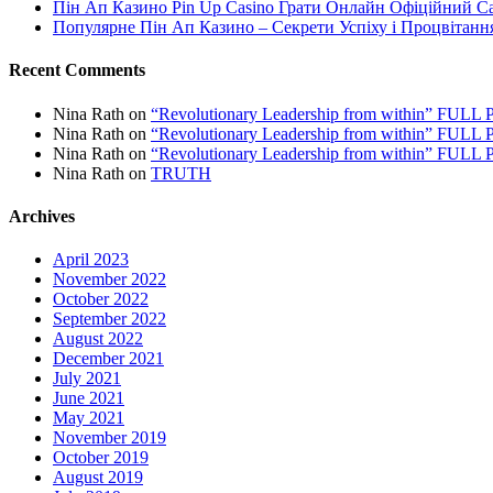
Пін Ап Казино Pin Up Casino Грати Онлайн Офіційний С
Популярне Пін Ап Казино – Секрети Успіху і Процвітанн
Recent Comments
Nina Rath
on
“Revolutionary Leadership from within” FU
Nina Rath
on
“Revolutionary Leadership from within” FU
Nina Rath
on
“Revolutionary Leadership from within” FU
Nina Rath
on
TRUTH
Archives
April 2023
November 2022
October 2022
September 2022
August 2022
December 2021
July 2021
June 2021
May 2021
November 2019
October 2019
August 2019