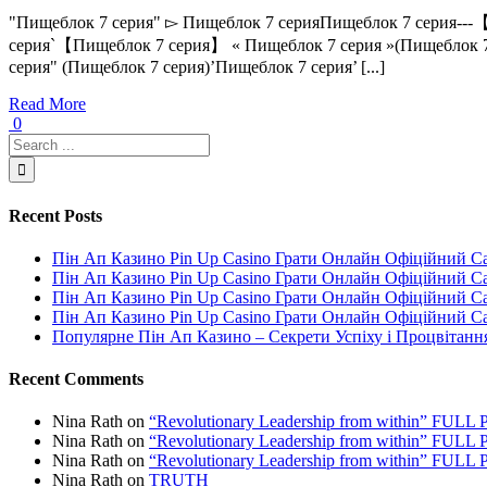
"Пищеблок 7 серия" ▻ Пищеблок 7 серияПищеблок 7 серия---【
серия`【Пищеблок 7 серия】 « Пищеблок 7 серия »(Пищеблок 7
серия" (Пищеблок 7 серия)’Пищеблок 7 серия’ [...]
Read More
0
Recent Posts
Пін Ап Казино Pin Up Casino Грати Онлайн Офіційний С
Пін Ап Казино Pin Up Casino Грати Онлайн Офіційний С
Пін Ап Казино Pin Up Casino Грати Онлайн Офіційний С
Пін Ап Казино Pin Up Casino Грати Онлайн Офіційний С
Популярне Пін Ап Казино – Секрети Успіху і Процвітанн
Recent Comments
Nina Rath
on
“Revolutionary Leadership from within” FU
Nina Rath
on
“Revolutionary Leadership from within” FU
Nina Rath
on
“Revolutionary Leadership from within” FU
Nina Rath
on
TRUTH