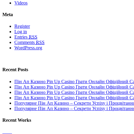
Videos
Meta
Register
Log in
Entries
RSS
Comments
RSS
WordPress.org
Recent Posts
Пін Ап Казино Pin Up Casino Грати Онлайн Офіційний С
Пін Ап Казино Pin Up Casino Грати Онлайн Офіційний С
Пін Ап Казино Pin Up Casino Грати Онлайн Офіційний С
Пін Ап Казино Pin Up Casino Грати Онлайн Офіційний С
Популярне Пін Ап Казино – Секрети Успіху і Процвітанн
Популярне Пін Ап Казино – Секрети Успіху і Процвітанн
Recent Works