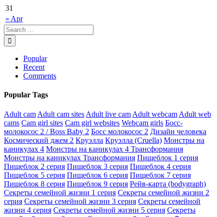
31
« Apr
Popular
Recent
Comments
Popular Tags
Adult cam
Adult cam sites
Adult live cam
Adult webcam
Adult web
cams
Cam girl sites
Cam girl websites
Webcam girls
Босс-
молокосос 2 / Boss Baby 2
Босс молокосос 2
Дизайн человека
Космический джем 2
Круэлла
Круэлла (Cruella)
Монстры на
каникулах 4
Монстры на каникулах 4 Трансформания
Монстры на каникулах Трансформания
Пищеблок 1 серия
Пищеблок 2 серия
Пищеблок 3 серия
Пищеблок 4 серия
Пищеблок 5 серия
Пищеблок 6 серия
Пищеблок 7 серия
Пищеблок 8 серия
Пищеблок 9 серия
Рейв-карта (bodygraph)
Секреты семейной жизни 1 серия
Секреты семейной жизни 2
серия
Секреты семейной жизни 3 серия
Секреты семейной
жизни 4 серия
Секреты семейной жизни 5 серия
Секреты