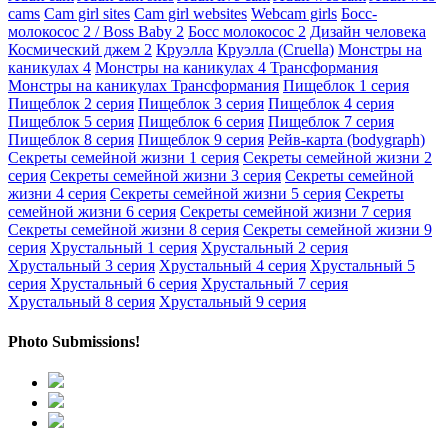
cams
Cam girl sites
Cam girl websites
Webcam girls
Босс-
молокосос 2 / Boss Baby 2
Босс молокосос 2
Дизайн человека
Космический джем 2
Круэлла
Круэлла (Cruella)
Монстры на
каникулах 4
Монстры на каникулах 4 Трансформания
Монстры на каникулах Трансформания
Пищеблок 1 серия
Пищеблок 2 серия
Пищеблок 3 серия
Пищеблок 4 серия
Пищеблок 5 серия
Пищеблок 6 серия
Пищеблок 7 серия
Пищеблок 8 серия
Пищеблок 9 серия
Рейв-карта (bodygraph)
Секреты семейной жизни 1 серия
Секреты семейной жизни 2
серия
Секреты семейной жизни 3 серия
Секреты семейной
жизни 4 серия
Секреты семейной жизни 5 серия
Секреты
семейной жизни 6 серия
Секреты семейной жизни 7 серия
Секреты семейной жизни 8 серия
Секреты семейной жизни 9
серия
Хрустальный 1 серия
Хрустальный 2 серия
Хрустальный 3 серия
Хрустальный 4 серия
Хрустальный 5
серия
Хрустальный 6 серия
Хрустальный 7 серия
Хрустальный 8 серия
Хрустальный 9 серия
Photo Submissions!