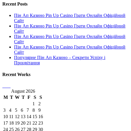
Recent Posts
Пін Ап Казино Pin Up Casino Грати Онлайн Офіційний
Сайт
Пін Ап Казино Pin Up Casino Грати Онлайн Офіційний
Сайт
Пін Ап Казино Pin Up Casino Грати Онлайн Офіційний
Сайт
Пін Ап Казино Pin Up Casino Грати Онлайн Офіційний
Сайт
Популярне Пін Ап Казино – Секрети Успіху і
Процвітання
Recent Works
August 2026
M
T
W
T
F
S
S
1
2
3
4
5
6
7
8
9
10
11
12
13
14
15
16
17
18
19
20
21
22
23
24
25
26
27
28
29
30