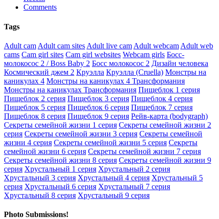
Comments
Tags
Adult cam
Adult cam sites
Adult live cam
Adult webcam
Adult web
cams
Cam girl sites
Cam girl websites
Webcam girls
Босс-
молокосос 2 / Boss Baby 2
Босс молокосос 2
Дизайн человека
Космический джем 2
Круэлла
Круэлла (Cruella)
Монстры на
каникулах 4
Монстры на каникулах 4 Трансформания
Монстры на каникулах Трансформания
Пищеблок 1 серия
Пищеблок 2 серия
Пищеблок 3 серия
Пищеблок 4 серия
Пищеблок 5 серия
Пищеблок 6 серия
Пищеблок 7 серия
Пищеблок 8 серия
Пищеблок 9 серия
Рейв-карта (bodygraph)
Секреты семейной жизни 1 серия
Секреты семейной жизни 2
серия
Секреты семейной жизни 3 серия
Секреты семейной
жизни 4 серия
Секреты семейной жизни 5 серия
Секреты
семейной жизни 6 серия
Секреты семейной жизни 7 серия
Секреты семейной жизни 8 серия
Секреты семейной жизни 9
серия
Хрустальный 1 серия
Хрустальный 2 серия
Хрустальный 3 серия
Хрустальный 4 серия
Хрустальный 5
серия
Хрустальный 6 серия
Хрустальный 7 серия
Хрустальный 8 серия
Хрустальный 9 серия
Photo Submissions!