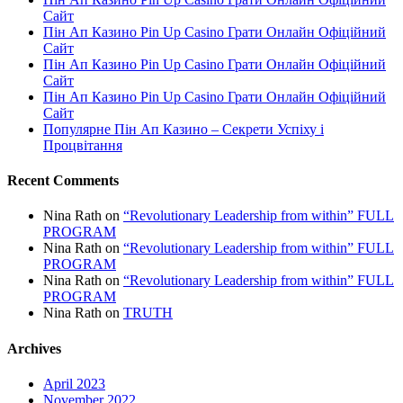
Сайт
Пін Ап Казино Pin Up Casino Грати Онлайн Офіційний
Сайт
Пін Ап Казино Pin Up Casino Грати Онлайн Офіційний
Сайт
Пін Ап Казино Pin Up Casino Грати Онлайн Офіційний
Сайт
Популярне Пін Ап Казино – Секрети Успіху і
Процвітання
Recent Comments
Nina Rath
on
“Revolutionary Leadership from within” FULL
PROGRAM
Nina Rath
on
“Revolutionary Leadership from within” FULL
PROGRAM
Nina Rath
on
“Revolutionary Leadership from within” FULL
PROGRAM
Nina Rath
on
TRUTH
Archives
April 2023
November 2022