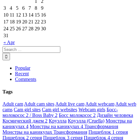
1
2
3
4
5
6
7
8
9
10
11
12
13
14
15
16
17
18
19
20
21
22
23
24
25
26
27
28
29
30
31
« Apr
Popular
Recent
Comments
Tags
Adult cam
Adult cam sites
Adult live cam
Adult webcam
Adult web
cams
Cam girl sites
Cam girl websites
Webcam girls
Босс-
молокосос 2 / Boss Baby 2
Босс молокосос 2
Дизайн человека
Космический джем 2
Круэлла
Круэлла (Cruella)
Монстры на
каникулах 4
Монстры на каникулах 4 Трансформания
Монстры на каникулах Трансформания
Пищеблок 1 серия
Пищеблок 2 серия
Пищеблок 3 серия
Пищеблок 4 серия