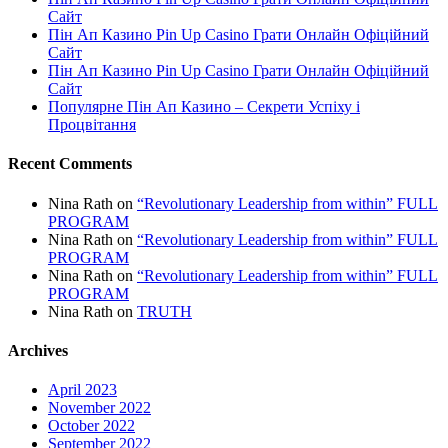
Сайт
Пін Ап Казино Pin Up Casino Грати Онлайн Офіційний
Сайт
Пін Ап Казино Pin Up Casino Грати Онлайн Офіційний
Сайт
Популярне Пін Ап Казино – Секрети Успіху і
Процвітання
Recent Comments
Nina Rath
on
“Revolutionary Leadership from within” FULL
PROGRAM
Nina Rath
on
“Revolutionary Leadership from within” FULL
PROGRAM
Nina Rath
on
“Revolutionary Leadership from within” FULL
PROGRAM
Nina Rath
on
TRUTH
Archives
April 2023
November 2022
October 2022
September 2022