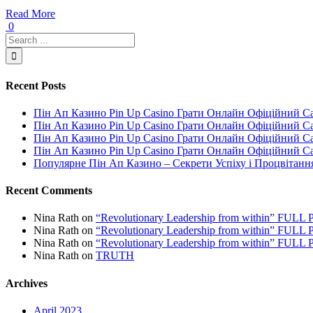
Read More
0
Recent Posts
Пін Ап Казино Pin Up Casino Грати Онлайн Офіційний С
Пін Ап Казино Pin Up Casino Грати Онлайн Офіційний С
Пін Ап Казино Pin Up Casino Грати Онлайн Офіційний С
Пін Ап Казино Pin Up Casino Грати Онлайн Офіційний С
Популярне Пін Ап Казино – Секрети Успіху і Процвітанн
Recent Comments
Nina Rath
on
“Revolutionary Leadership from within” FU
Nina Rath
on
“Revolutionary Leadership from within” FU
Nina Rath
on
“Revolutionary Leadership from within” FU
Nina Rath
on
TRUTH
Archives
April 2023