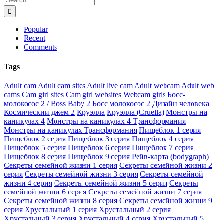
Popular
Recent
Comments
Tags
Adult cam
Adult cam sites
Adult live cam
Adult webcam
Adult web
cams
Cam girl sites
Cam girl websites
Webcam girls
Босс-
молокосос 2 / Boss Baby 2
Босс молокосос 2
Дизайн человека
Космический джем 2
Круэлла
Круэлла (Cruella)
Монстры на
каникулах 4
Монстры на каникулах 4 Трансформания
Монстры на каникулах Трансформания
Пищеблок 1 серия
Пищеблок 2 серия
Пищеблок 3 серия
Пищеблок 4 серия
Пищеблок 5 серия
Пищеблок 6 серия
Пищеблок 7 серия
Пищеблок 8 серия
Пищеблок 9 серия
Рейв-карта (bodygraph)
Секреты семейной жизни 1 серия
Секреты семейной жизни 2
серия
Секреты семейной жизни 3 серия
Секреты семейной
жизни 4 серия
Секреты семейной жизни 5 серия
Секреты
семейной жизни 6 серия
Секреты семейной жизни 7 серия
Секреты семейной жизни 8 серия
Секреты семейной жизни 9
серия
Хрустальный 1 серия
Хрустальный 2 серия
Хрустальный 3 серия
Хрустальный 4 серия
Хрустальный 5