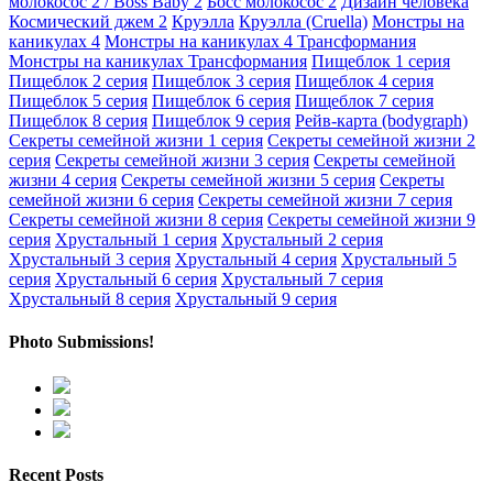
молокосос 2 / Boss Baby 2
Босс молокосос 2
Дизайн человека
Космический джем 2
Круэлла
Круэлла (Cruella)
Монстры на
каникулах 4
Монстры на каникулах 4 Трансформания
Монстры на каникулах Трансформания
Пищеблок 1 серия
Пищеблок 2 серия
Пищеблок 3 серия
Пищеблок 4 серия
Пищеблок 5 серия
Пищеблок 6 серия
Пищеблок 7 серия
Пищеблок 8 серия
Пищеблок 9 серия
Рейв-карта (bodygraph)
Секреты семейной жизни 1 серия
Секреты семейной жизни 2
серия
Секреты семейной жизни 3 серия
Секреты семейной
жизни 4 серия
Секреты семейной жизни 5 серия
Секреты
семейной жизни 6 серия
Секреты семейной жизни 7 серия
Секреты семейной жизни 8 серия
Секреты семейной жизни 9
серия
Хрустальный 1 серия
Хрустальный 2 серия
Хрустальный 3 серия
Хрустальный 4 серия
Хрустальный 5
серия
Хрустальный 6 серия
Хрустальный 7 серия
Хрустальный 8 серия
Хрустальный 9 серия
Photo Submissions!
Recent Posts