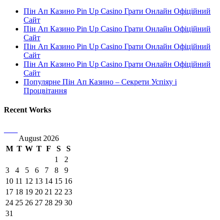
Пін Ап Казино Pin Up Casino Грати Онлайн Офіційний
Сайт
Пін Ап Казино Pin Up Casino Грати Онлайн Офіційний
Сайт
Пін Ап Казино Pin Up Casino Грати Онлайн Офіційний
Сайт
Пін Ап Казино Pin Up Casino Грати Онлайн Офіційний
Сайт
Популярне Пін Ап Казино – Секрети Успіху і
Процвітання
Recent Works
August 2026
M
T
W
T
F
S
S
1
2
3
4
5
6
7
8
9
10
11
12
13
14
15
16
17
18
19
20
21
22
23
24
25
26
27
28
29
30
31