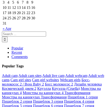
3
4
5
6
7
8
9
10
11
12
13
14
15
16
17
18
19
20
21
22
23
24
25
26
27
28
29
30
31
« Apr
Popular
Recent
Comments
Popular Tags
Adult cam
Adult cam sites
Adult live cam
Adult webcam
Adult web
cams
Cam girl sites
Cam girl websites
Webcam girls
Босс-
молокосос 2 / Boss Baby 2
Босс молокосос 2
Дизайн человека
Космический джем 2
Круэлла
Круэлла (Cruella)
Монстры на
каникулах 4
Монстры на каникулах 4 Трансформания
Монстры на каникулах Трансформания
Пищеблок 1 серия
Пищеблок 2 серия
Пищеблок 3 серия
Пищеблок 4 серия
Пищеблок 5 серия
Пищеблок 6 серия
Пищеблок 7 серия