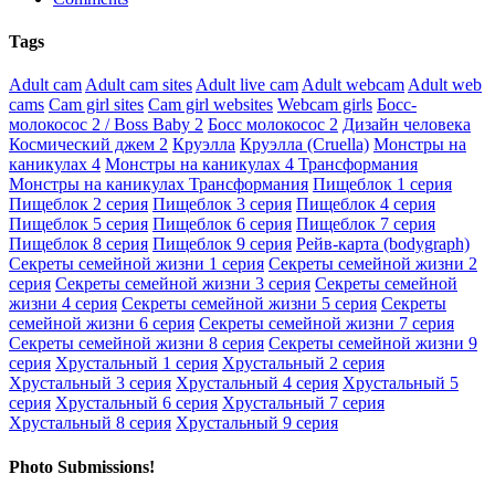
Tags
Adult cam
Adult cam sites
Adult live cam
Adult webcam
Adult web
cams
Cam girl sites
Cam girl websites
Webcam girls
Босс-
молокосос 2 / Boss Baby 2
Босс молокосос 2
Дизайн человека
Космический джем 2
Круэлла
Круэлла (Cruella)
Монстры на
каникулах 4
Монстры на каникулах 4 Трансформания
Монстры на каникулах Трансформания
Пищеблок 1 серия
Пищеблок 2 серия
Пищеблок 3 серия
Пищеблок 4 серия
Пищеблок 5 серия
Пищеблок 6 серия
Пищеблок 7 серия
Пищеблок 8 серия
Пищеблок 9 серия
Рейв-карта (bodygraph)
Секреты семейной жизни 1 серия
Секреты семейной жизни 2
серия
Секреты семейной жизни 3 серия
Секреты семейной
жизни 4 серия
Секреты семейной жизни 5 серия
Секреты
семейной жизни 6 серия
Секреты семейной жизни 7 серия
Секреты семейной жизни 8 серия
Секреты семейной жизни 9
серия
Хрустальный 1 серия
Хрустальный 2 серия
Хрустальный 3 серия
Хрустальный 4 серия
Хрустальный 5
серия
Хрустальный 6 серия
Хрустальный 7 серия
Хрустальный 8 серия
Хрустальный 9 серия
Photo Submissions!