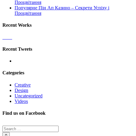
Процвітання
Популярне Пін Ап Казино – Секрети Успіху і
Процвітання
Recent Works
Recent Tweets
Categories
Creative
Design
Uncategorized
Videos
Find us on Facebook