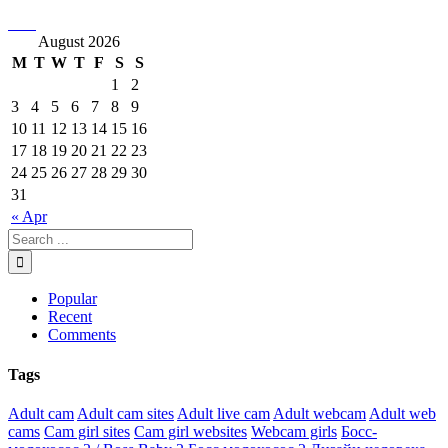
August 2026
M
T
W
T
F
S
S
1
2
3
4
5
6
7
8
9
10
11
12
13
14
15
16
17
18
19
20
21
22
23
24
25
26
27
28
29
30
31
« Apr
Popular
Recent
Comments
Tags
Adult cam
Adult cam sites
Adult live cam
Adult webcam
Adult web
cams
Cam girl sites
Cam girl websites
Webcam girls
Босс-