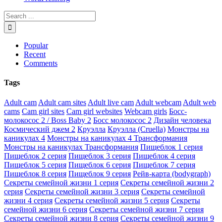
Popular
Recent
Comments
Tags
Adult cam
Adult cam sites
Adult live cam
Adult webcam
Adult web
cams
Cam girl sites
Cam girl websites
Webcam girls
Босс-
молокосос 2 / Boss Baby 2
Босс молокосос 2
Дизайн человека
Космический джем 2
Круэлла
Круэлла (Cruella)
Монстры на
каникулах 4
Монстры на каникулах 4 Трансформания
Монстры на каникулах Трансформания
Пищеблок 1 серия
Пищеблок 2 серия
Пищеблок 3 серия
Пищеблок 4 серия
Пищеблок 5 серия
Пищеблок 6 серия
Пищеблок 7 серия
Пищеблок 8 серия
Пищеблок 9 серия
Рейв-карта (bodygraph)
Секреты семейной жизни 1 серия
Секреты семейной жизни 2
серия
Секреты семейной жизни 3 серия
Секреты семейной
жизни 4 серия
Секреты семейной жизни 5 серия
Секреты
семейной жизни 6 серия
Секреты семейной жизни 7 серия
Секреты семейной жизни 8 серия
Секреты семейной жизни 9