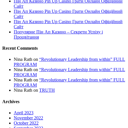
Пін Ап Казино Pin Up Casino Грати Онлайн Офіційний
Сайт
Пін Ап Казино Pin Up Casino Грати Онлайн Офіційний
Сайт
Пін Ап Казино Pin Up Casino Грати Онлайн Офіційний
Сайт
Популярне Пін Ап Казино – Секрети Успіху і
Процвітання
Recent Comments
Nina Rath
on
“Revolutionary Leadership from within” FULL
PROGRAM
Nina Rath
on
“Revolutionary Leadership from within” FULL
PROGRAM
Nina Rath
on
“Revolutionary Leadership from within” FULL
PROGRAM
Nina Rath
on
TRUTH
Archives
April 2023
November 2022
October 2022