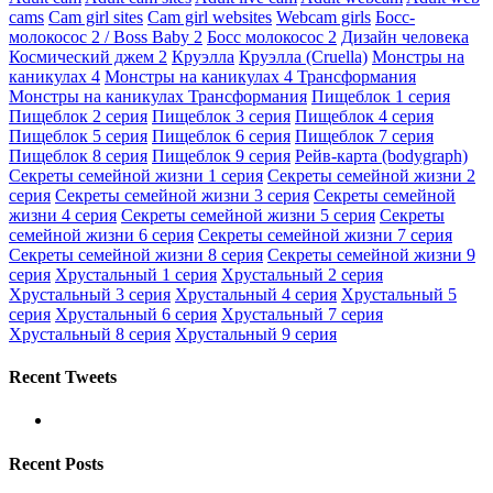
cams
Cam girl sites
Cam girl websites
Webcam girls
Босс-
молокосос 2 / Boss Baby 2
Босс молокосос 2
Дизайн человека
Космический джем 2
Круэлла
Круэлла (Cruella)
Монстры на
каникулах 4
Монстры на каникулах 4 Трансформания
Монстры на каникулах Трансформания
Пищеблок 1 серия
Пищеблок 2 серия
Пищеблок 3 серия
Пищеблок 4 серия
Пищеблок 5 серия
Пищеблок 6 серия
Пищеблок 7 серия
Пищеблок 8 серия
Пищеблок 9 серия
Рейв-карта (bodygraph)
Секреты семейной жизни 1 серия
Секреты семейной жизни 2
серия
Секреты семейной жизни 3 серия
Секреты семейной
жизни 4 серия
Секреты семейной жизни 5 серия
Секреты
семейной жизни 6 серия
Секреты семейной жизни 7 серия
Секреты семейной жизни 8 серия
Секреты семейной жизни 9
серия
Хрустальный 1 серия
Хрустальный 2 серия
Хрустальный 3 серия
Хрустальный 4 серия
Хрустальный 5
серия
Хрустальный 6 серия
Хрустальный 7 серия
Хрустальный 8 серия
Хрустальный 9 серия
Recent Tweets
Recent Posts