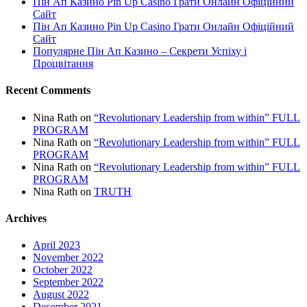
Пін Ап Казино Pin Up Casino Грати Онлайн Офіційний
Сайт
Пін Ап Казино Pin Up Casino Грати Онлайн Офіційний
Сайт
Популярне Пін Ап Казино – Секрети Успіху і
Процвітання
Recent Comments
Nina Rath
on
“Revolutionary Leadership from within” FULL
PROGRAM
Nina Rath
on
“Revolutionary Leadership from within” FULL
PROGRAM
Nina Rath
on
“Revolutionary Leadership from within” FULL
PROGRAM
Nina Rath
on
TRUTH
Archives
April 2023
November 2022
October 2022
September 2022
August 2022
December 2021