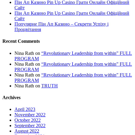
Пін Ап Казино Pin Up Casino Грати Онлайн Офіційний
Сайт
Пін Ап Казино Pin Up Casino Грати Онлайн Офіційний
Сайт
Популярне Пін Ап Казино – Секрети Успіху і
Процвітання
Recent Comments
Nina Rath
on
“Revolutionary Leadership from within” FULL
PROGRAM
Nina Rath
on
“Revolutionary Leadership from within” FULL
PROGRAM
Nina Rath
on
“Revolutionary Leadership from within” FULL
PROGRAM
Nina Rath
on
TRUTH
Archives
April 2023
November 2022
October 2022
September 2022
August 2022