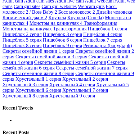
Adult cam
Adult cam sites
Adult live cam
Adult webcam
Adult web
cams
Cam girl sites
Cam girl websites
Webcam girls
Босс-
молокосос 2 / Boss Baby 2
Босс молокосос 2
Дизайн человека
Космический джем 2
Круэлла
Круэлла (Cruella)
Монстры на
каникулах 4
Монстры на каникулах 4 Трансформания
Монстры на каникулах Трансформания
Пищеблок 1 серия
Пищеблок 2 серия
Пищеблок 3 серия
Пищеблок 4 серия
Пищеблок 5 серия
Пищеблок 6 серия
Пищеблок 7 серия
Пищеблок 8 серия
Пищеблок 9 серия
Рейв-карта (bodygraph)
Секреты семейной жизни 1 серия
Секреты семейной жизни 2
серия
Секреты семейной жизни 3 серия
Секреты семейной
жизни 4 серия
Секреты семейной жизни 5 серия
Секреты
семейной жизни 6 серия
Секреты семейной жизни 7 серия
Секреты семейной жизни 8 серия
Секреты семейной жизни 9
серия
Хрустальный 1 серия
Хрустальный 2 серия
Хрустальный 3 серия
Хрустальный 4 серия
Хрустальный 5
серия
Хрустальный 6 серия
Хрустальный 7 серия
Хрустальный 8 серия
Хрустальный 9 серия
Recent Tweets
Recent Posts