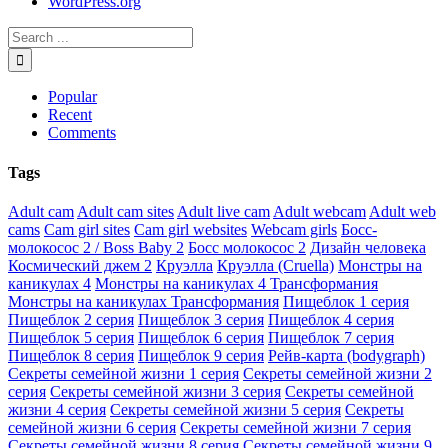
WordPress.org
Popular
Recent
Comments
Tags
Adult cam
Adult cam sites
Adult live cam
Adult webcam
Adult web
cams
Cam girl sites
Cam girl websites
Webcam girls
Босс-
молокосос 2 / Boss Baby 2
Босс молокосос 2
Дизайн человека
Космический джем 2
Круэлла
Круэлла (Cruella)
Монстры на
каникулах 4
Монстры на каникулах 4 Трансформания
Монстры на каникулах Трансформания
Пищеблок 1 серия
Пищеблок 2 серия
Пищеблок 3 серия
Пищеблок 4 серия
Пищеблок 5 серия
Пищеблок 6 серия
Пищеблок 7 серия
Пищеблок 8 серия
Пищеблок 9 серия
Рейв-карта (bodygraph)
Секреты семейной жизни 1 серия
Секреты семейной жизни 2
серия
Секреты семейной жизни 3 серия
Секреты семейной
жизни 4 серия
Секреты семейной жизни 5 серия
Секреты
семейной жизни 6 серия
Секреты семейной жизни 7 серия
Секреты семейной жизни 8 серия
Секреты семейной жизни 9