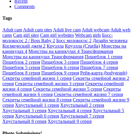
Recent
Comments
Tags
Adult cam
Adult cam sites
Adult live cam
Adult webcam
Adult web
cams
Cam girl sites
Cam girl websites
Webcam girls
Босс-
молокосос 2 / Boss Baby 2
Босс молокосос 2
Дизайн человека
Космический джем 2
Круэлла
Круэлла (Cruella)
Монстры на
каникулах 4
Монстры на каникулах 4 Трансформания
Монстры на каникулах Трансформания
Пищеблок 1 серия
Пищеблок 2 серия
Пищеблок 3 серия
Пищеблок 4 серия
Пищеблок 5 серия
Пищеблок 6 серия
Пищеблок 7 серия
Пищеблок 8 серия
Пищеблок 9 серия
Рейв-карта (bodygraph)
Секреты семейной жизни 1 серия
Секреты семейной жизни 2
серия
Секреты семейной жизни 3 серия
Секреты семейной
жизни 4 серия
Секреты семейной жизни 5 серия
Секреты
семейной жизни 6 серия
Секреты семейной жизни 7 серия
Секреты семейной жизни 8 серия
Секреты семейной жизни 9
серия
Хрустальный 1 серия
Хрустальный 2 серия
Хрустальный 3 серия
Хрустальный 4 серия
Хрустальный 5
серия
Хрустальный 6 серия
Хрустальный 7 серия
Хрустальный 8 серия
Хрустальный 9 серия
Photo Submissions!