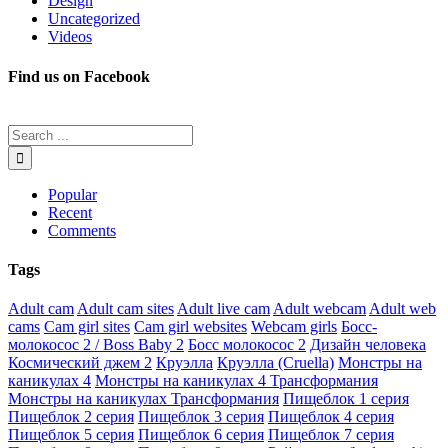
Design
Uncategorized
Videos
Find us on Facebook
Popular
Recent
Comments
Tags
Adult cam
Adult cam sites
Adult live cam
Adult webcam
Adult web
cams
Cam girl sites
Cam girl websites
Webcam girls
Босс-
молокосос 2 / Boss Baby 2
Босс молокосос 2
Дизайн человека
Космический джем 2
Круэлла
Круэлла (Cruella)
Монстры на
каникулах 4
Монстры на каникулах 4 Трансформания
Монстры на каникулах Трансформания
Пищеблок 1 серия
Пищеблок 2 серия
Пищеблок 3 серия
Пищеблок 4 серия
Пищеблок 5 серия
Пищеблок 6 серия
Пищеблок 7 серия