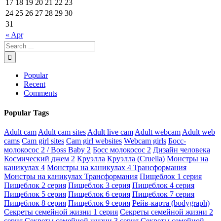
17
18
19
20
21
22
23
24
25
26
27
28
29
30
31
« Apr
Popular
Recent
Comments
Popular Tags
Adult cam
Adult cam sites
Adult live cam
Adult webcam
Adult web
cams
Cam girl sites
Cam girl websites
Webcam girls
Босс-
молокосос 2 / Boss Baby 2
Босс молокосос 2
Дизайн человека
Космический джем 2
Круэлла
Круэлла (Cruella)
Монстры на
каникулах 4
Монстры на каникулах 4 Трансформания
Монстры на каникулах Трансформания
Пищеблок 1 серия
Пищеблок 2 серия
Пищеблок 3 серия
Пищеблок 4 серия
Пищеблок 5 серия
Пищеблок 6 серия
Пищеблок 7 серия
Пищеблок 8 серия
Пищеблок 9 серия
Рейв-карта (bodygraph)
Секреты семейной жизни 1 серия
Секреты семейной жизни 2
серия
Секреты семейной жизни 3 серия
Секреты семейной