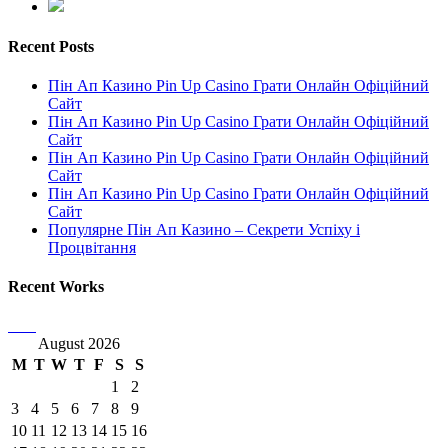
Recent Posts
Пін Ап Казино Pin Up Casino Грати Онлайн Офіційний
Сайт
Пін Ап Казино Pin Up Casino Грати Онлайн Офіційний
Сайт
Пін Ап Казино Pin Up Casino Грати Онлайн Офіційний
Сайт
Пін Ап Казино Pin Up Casino Грати Онлайн Офіційний
Сайт
Популярне Пін Ап Казино – Секрети Успіху і
Процвітання
Recent Works
August 2026
M
T
W
T
F
S
S
1
2
3
4
5
6
7
8
9
10
11
12
13
14
15
16