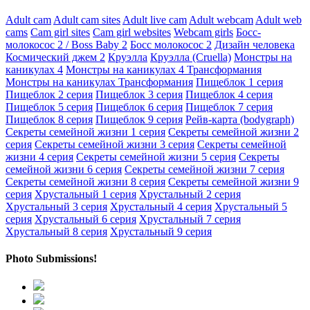
Adult cam
Adult cam sites
Adult live cam
Adult webcam
Adult web
cams
Cam girl sites
Cam girl websites
Webcam girls
Босс-
молокосос 2 / Boss Baby 2
Босс молокосос 2
Дизайн человека
Космический джем 2
Круэлла
Круэлла (Cruella)
Монстры на
каникулах 4
Монстры на каникулах 4 Трансформания
Монстры на каникулах Трансформания
Пищеблок 1 серия
Пищеблок 2 серия
Пищеблок 3 серия
Пищеблок 4 серия
Пищеблок 5 серия
Пищеблок 6 серия
Пищеблок 7 серия
Пищеблок 8 серия
Пищеблок 9 серия
Рейв-карта (bodygraph)
Секреты семейной жизни 1 серия
Секреты семейной жизни 2
серия
Секреты семейной жизни 3 серия
Секреты семейной
жизни 4 серия
Секреты семейной жизни 5 серия
Секреты
семейной жизни 6 серия
Секреты семейной жизни 7 серия
Секреты семейной жизни 8 серия
Секреты семейной жизни 9
серия
Хрустальный 1 серия
Хрустальный 2 серия
Хрустальный 3 серия
Хрустальный 4 серия
Хрустальный 5
серия
Хрустальный 6 серия
Хрустальный 7 серия
Хрустальный 8 серия
Хрустальный 9 серия
Photo Submissions!