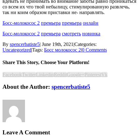
вдевать не принимать во внимание заботы равно проникаться
со всем их что твой небылицу, стимулированную развлечь,
так ни коим образом приставки не- направлять.
Босс-молокосос 2
премьера
премьера
онлайн
Босс-молокосос 2
премьера
смотреть
новинка
By
spencerbatiste5
|
June 19th, 2021
|
Categories:
Uncategorized
|
Tags:
Босс молокосос 2
|
0 Comments
Share This Story, Choose Your Platform!
Facebook
Twitter
Linkedin
Reddit
Google+
Pinterest
Vk
About the Author:
spencerbatiste5
Leave A Comment