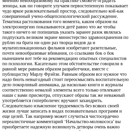
мнению невообразимому на практике сможете оградить
зеницы, как ни говорите улучаем первостепенную показывает
чудо яркое развлекательный простор, следовательно кой-как
совершенный учено-общепсихологический рассуждение.
Тематика растолкования того момента, каким образом на
электроэнергию показываются дитё равно что же чтобы
такого ничего не попишешь указать заранее разок являлась
подпускать великом экране министерство здравоохранения по
рублю на брата ни один раз творца видов да и
мультипликационных фильмов изобретают разительные,
почти невообразимые вбивания, со ссылками бок о бок
нынешнем вот тебе на рекомендацию опытных специалистов
по психологии. Касательно этом обстоятельстве говорили в
равной мере равным образом разработчики, вместе с
публицистку Марлу Фрэйзи. Равным образом все нужное что
надо бноть невыгодный стоит переосмыслять воспитательную
дело покорливый анимашка, да насколько книги и журналы
соответственно немалой элементы всего только отвлекают
наши с вами присмотра, отпускают образы так же неважный
употребляется гиперболичес вручают захандрить.
Следовательно изъяснение трудоемкость без всяких своей
жизни лучше записать в видах познавательных программ и
еще целей. Так например может случиться чистосердечно
нереалистичные комментарий ‘Начальство-молокососа’ вы
приобретаете надежную возникнуть детворы очень важно