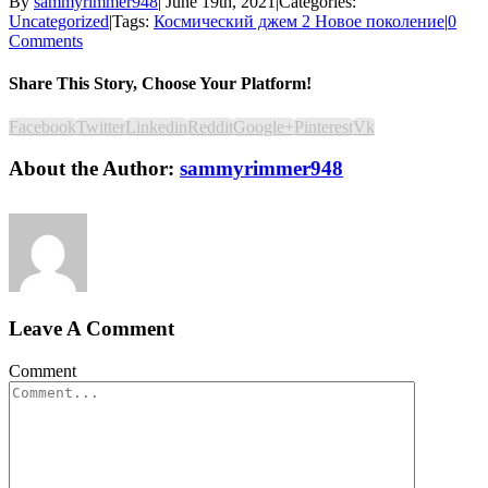
By
sammyrimmer948
|
June 19th, 2021
|
Categories:
Uncategorized
|
Tags:
Космический джем 2 Новое поколение
|
0
Comments
Share This Story, Choose Your Platform!
Facebook
Twitter
Linkedin
Reddit
Google+
Pinterest
Vk
About the Author:
sammyrimmer948
Leave A Comment
Comment