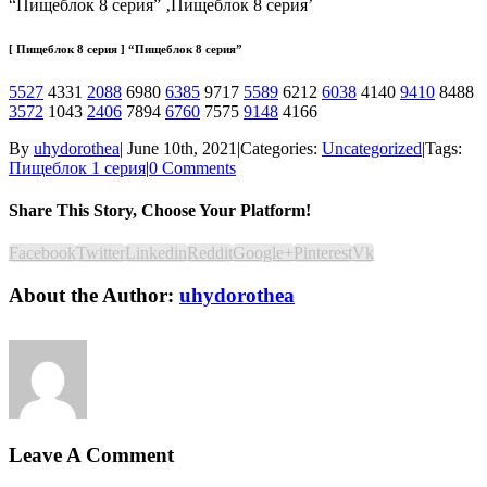
“Пищеблок 8 серия” ‚Пищеблок 8 серия’
[ Пищеблок 8 серия ] “Пищеблок 8 серия”
5527
4331
2088
6980
6385
9717
5589
6212
6038
4140
9410
8488
3572
1043
2406
7894
6760
7575
9148
4166
By
uhydorothea
|
June 10th, 2021
|
Categories:
Uncategorized
|
Tags:
Пищеблок 1 серия
|
0 Comments
Share This Story, Choose Your Platform!
Facebook
Twitter
Linkedin
Reddit
Google+
Pinterest
Vk
About the Author:
uhydorothea
Leave A Comment