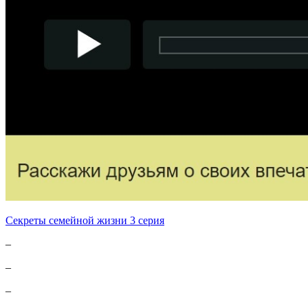
Секреты семейной жизни 3 серия
–
–
–