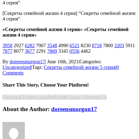
4 серия”
[Секреты семейной жизни 4 серия] “Секреты семейной жизни
4 серия”
»Секреты семейной жизни 4 серия» «Секреты семейной
жизни 4 серия»
3958
2927
6282
7967
3548
4990
6521
8230
8718
7800
3203
5911
7877
8077
3677
2291
7869
3345
0556
4462
By
doreensmorgon17
|
June 10th, 2021
|
Categories:
Uncategorized
|
Tags:
Секреты семейной жизни 5 серия
|
0
Comments
Share This Story, Choose Your Platform!
Facebook
Twitter
Linkedin
Reddit
Google+
Pinterest
Vk
About the Author:
doreensmorgon17