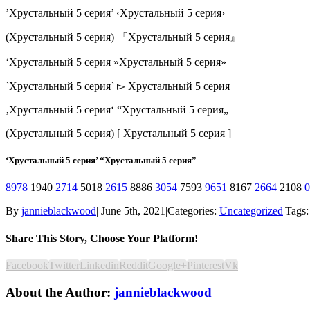
’Хрустальный 5 серия’ ‹Хрустальный 5 серия›
(Хрустальный 5 серия) 『Хрустальный 5 серия』
‘Хрустальный 5 серия »Хрустальный 5 серия»
`Хрустальный 5 серия` ▻ Хрустальный 5 серия
‚Хрустальный 5 серия‘ “Хрустальный 5 серия„
(Хрустальный 5 серия) [ Хрустальный 5 серия ]
‘Хрустальный 5 серия’ “Хрустальный 5 серия”
8978
1940
2714
5018
2615
8886
3054
7593
9651
8167
2664
2108
0
By
jannieblackwood
|
June 5th, 2021
|
Categories:
Uncategorized
|
Tags
Share This Story, Choose Your Platform!
Facebook
Twitter
Linkedin
Reddit
Google+
Pinterest
Vk
About the Author:
jannieblackwood