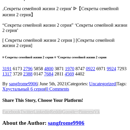
‚Секреты семейной жизни 2 серия’ ᐉ【Секреты семейной
жизни 2 серия】
“Секреты семейной жизни 2 серия” ‘Секреты семейной жизни
2 серия’
[ Секреты семейной жизни 2 серия ] [Секреты семейной
жизни 2 серия]
≡ Секреты семейной жизни 2 серия ≡ ‘Секреты семейной жизни 2 серия
3191
6173
2796
5858
4800
3871
1970
8747
0922
6971
9924
7293
1317
3720
2388
0147
7684
2811
4569
4402
By
sangfrome9906
|
June 5th, 2021
|
Categories:
Uncategorized
|
Tags:
Хрустальный 6 серия
|
0 Comments
Share This Story, Choose Your Platform!
Facebook
Twitter
Linkedin
Reddit
Google+
Pinterest
Vk
About the Author:
sangfrome9906