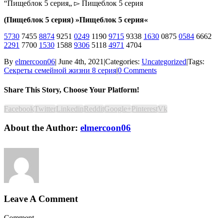
“Пищеблок 5 серия„ ▻ Пищеблок 5 серия
(Пищеблок 5 серия) »Пищеблок 5 серия«
5730
7455
8874
9251
0249
1190
9715
9338
1630
0875
0584
6662
2291
7700
1530
1588
9306
5118
4971
4704
By
elmercoon06
|
June 4th, 2021
|
Categories:
Uncategorized
|
Tags:
Секреты семейной жизни 8 серия
|
0 Comments
Share This Story, Choose Your Platform!
Facebook
Twitter
Linkedin
Reddit
Google+
Pinterest
Vk
About the Author:
elmercoon06
Leave A Comment
Comment