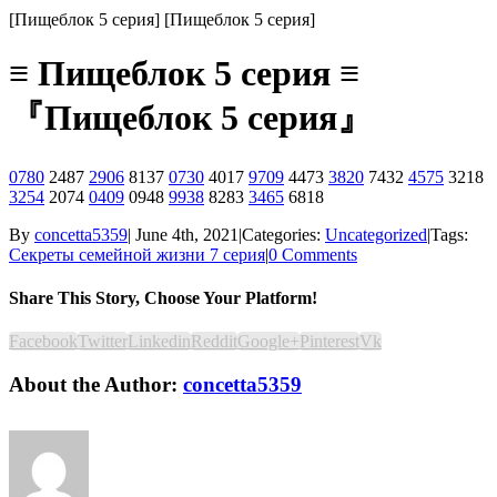
[Пищеблок 5 серия] [Пищеблок 5 серия]
≡ Пищеблок 5 серия ≡
『Пищеблок 5 серия』
0780
2487
2906
8137
0730
4017
9709
4473
3820
7432
4575
3218
3254
2074
0409
0948
9938
8283
3465
6818
By
concetta5359
|
June 4th, 2021
|
Categories:
Uncategorized
|
Tags:
Секреты семейной жизни 7 серия
|
0 Comments
Share This Story, Choose Your Platform!
Facebook
Twitter
Linkedin
Reddit
Google+
Pinterest
Vk
About the Author:
concetta5359